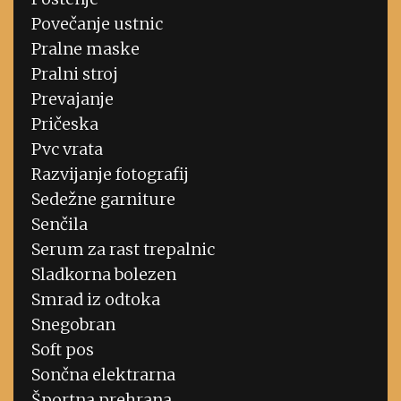
Povečanje ustnic
Pralne maske
Pralni stroj
Prevajanje
Pričeska
Pvc vrata
Razvijanje fotografij
Sedežne garniture
Senčila
Serum za rast trepalnic
Sladkorna bolezen
Smrad iz odtoka
Snegobran
Soft pos
Sončna elektrarna
Športna prehrana