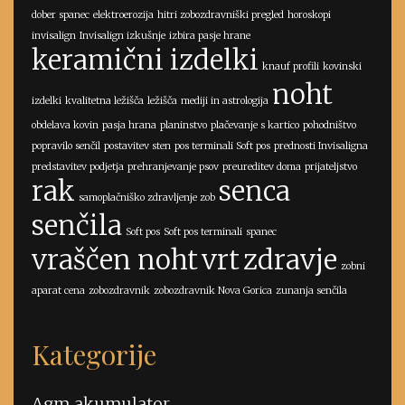
dober spanec
elektroerozija
hitri zobozdravniški pregled
horoskopi
invisalign
Invisalign izkušnje
izbira pasje hrane
keramični izdelki
knauf profili
kovinski
noht
izdelki
kvalitetna ležišča
ležišča
mediji in astrologija
obdelava kovin
pasja hrana
planinstvo
plačevanje s kartico
pohodništvo
popravilo senčil
postavitev sten
pos terminali Soft pos
prednosti Invisaligna
predstavitev podjetja
prehranjevanje psov
preureditev doma
prijateljstvo
rak
senca
samoplačniško zdravljenje zob
senčila
Soft pos
Soft pos terminali
spanec
vraščen noht
vrt
zdravje
zobni
aparat cena
zobozdravnik
zobozdravnik Nova Gorica
zunanja senčila
Kategorije
Agm akumulator