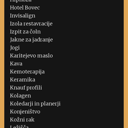
Hotel Bovec
Invisalign
Izola restavracije
Izpit za čoln
Jakne za jadranje
Jogi
Karitejevo maslo
Kava
Kemoterapija
Keramika
Knauf profili
Kolagen
Koledarji in planerji
Konjeništvo
Kožni rak
Ležišča