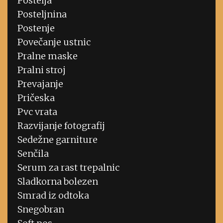
Postelja
Posteljnina
Postenje
Povečanje ustnic
Pralne maske
Pralni stroj
Prevajanje
Pričeska
Pvc vrata
Razvijanje fotografij
Sedežne garniture
Senčila
Serum za rast trepalnic
Sladkorna bolezen
Smrad iz odtoka
Snegobran