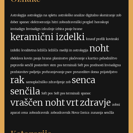
Astrologija
astrologija na spletu
astrološke analize
digitalno skeniranje zob
dober spanec
elektroerozija
hitri zobozdravniški pregled
horoskopi
invisalign
Invisalign izkušnje
izbira pasje hrane
keramični izdelki
knauf profili
kovinski
noht
izdelki
kvalitetna ležišča
ležišča
mediji in astrologija
obdelava kovin
pasja hrana
planinstvo
plačevanje s kartico
pohodništvo
popravilo senčil
postavitev sten
pos terminali Soft pos
prednosti Invisaligna
predstavitev podjetja
prehranjevanje psov
preureditev doma
prijateljstvo
rak
senca
samoplačniško zdravljenje zob
senčila
Soft pos
Soft pos terminali
spanec
vraščen noht
vrt
zdravje
zobni
aparat cena
zobozdravnik
zobozdravnik Nova Gorica
zunanja senčila