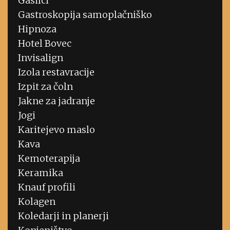
Gasilci
Gastroskopija samoplačniško
Hipnoza
Hotel Bovec
Invisalign
Izola restavracije
Izpit za čoln
Jakne za jadranje
Jogi
Karitejevo maslo
Kava
Kemoterapija
Keramika
Knauf profili
Kolagen
Koledarji in planerji