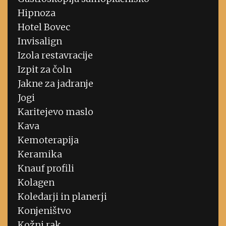
Hipnoza
Hotel Bovec
Invisalign
Izola restavracije
Izpit za čoln
Jakne za jadranje
Jogi
Karitejevo maslo
Kava
Kemoterapija
Keramika
Knauf profili
Kolagen
Koledarji in planerji
Konjeništvo
Kožni rak