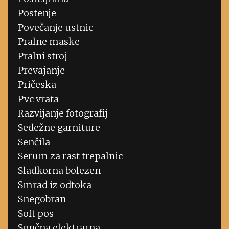
Postenje
Povečanje ustnic
Pralne maske
Pralni stroj
Prevajanje
Pričeska
Pvc vrata
Razvijanje fotografij
Sedežne garniture
Senčila
Serum za rast trepalnic
Sladkorna bolezen
Smrad iz odtoka
Snegobran
Soft pos
Sončna elektrarna