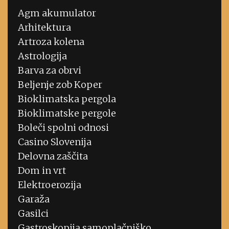
Agm akumulator
Arhitektura
Artroza kolena
Astrologija
Barva za obrvi
Beljenje zob Koper
Bioklimatska pergola
Bioklimatske pergole
Boleči spolni odnosi
Casino Slovenija
Delovna zaščita
Dom in vrt
Elektroerozija
Garaža
Gasilci
Gastroskopija samoplačniško