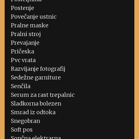
Postenje
Povečanje ustnic
Pralne maske
Pralni stroj
Prevajanje
Pričeska
Pvc vrata
Razvijanje fotografij
Sedežne garniture
Senčila
Serum za rast trepalnic
Sladkorna bolezen
Smrad iz odtoka
Snegobran
Soft pos
Sončna elektrarna