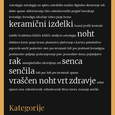
Astrologija
astrologija na spletu
astrološke analize
digitalno skeniranje zob
dober spanec
elektroerozija
hitri zobozdravniški pregled
horoskopi
invisalign
Invisalign izkušnje
izbira pasje hrane
keramični izdelki
knauf profili
kovinski
noht
izdelki
kvalitetna ležišča
ležišča
mediji in astrologija
obdelava kovin
pasja hrana
planinstvo
plačevanje s kartico
pohodništvo
popravilo senčil
postavitev sten
pos terminali Soft pos
prednosti Invisaligna
predstavitev podjetja
prehranjevanje psov
preureditev doma
prijateljstvo
rak
senca
samoplačniško zdravljenje zob
senčila
Soft pos
Soft pos terminali
spanec
vraščen noht
vrt
zdravje
zobni
aparat cena
zobozdravnik
zobozdravnik Nova Gorica
zunanja senčila
Kategorije