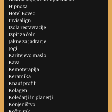
Hipnoza
Hotel Bovec
Invisalign
Izola restavracije
Izpit za čoln
Jakne za jadranje
Jogi
Karitejevo maslo
Kava
Kemoterapija
Keramika
Knauf profili
Kolagen
Koledarji in planerji
Konjeništvo
Kožni rak