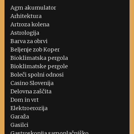
Agm akumulator
Arhitektura
Artroza kolena
Astrologija
Barva za obrvi
Beljenje zob Koper
Bioklimatska pergola
Bioklimatske pergole
Boleči spolni odnosi
Casino Slovenija
Delovna zaščita
Dom in vrt
Elektroerozija
Garaža
Gasilci
Gastroskopija samoplačniško