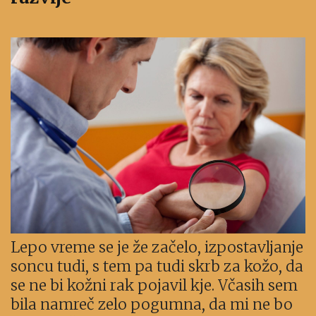
Lepo vreme se je že začelo, izpostavljanje
soncu tudi, s tem pa tudi skrb za kožo, da
se ne bi kožni rak pojavil kje. Včasih sem
bila namreč zelo pogumna, da mi ne bo