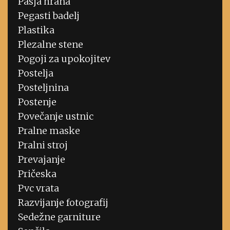
Pasja hrana
Pegasti badelj
Plastika
Plezalne stene
Pogoji za upokojitev
Postelja
Posteljnina
Postenje
Povečanje ustnic
Pralne maske
Pralni stroj
Prevajanje
Pričeska
Pvc vrata
Razvijanje fotografij
Sedežne garniture