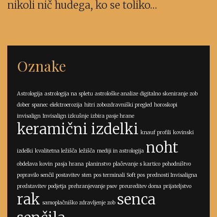
nikoli nič hudega, ko se toliko…
Oznake
Astrologija
astrologija na spletu
astrološke analize
digitalno skeniranje zob
dober spanec
elektroerozija
hitri zobozdravniški pregled
horoskopi
invisalign
Invisalign izkušnje
izbira pasje hrane
keramični izdelki
knauf profili
kovinski
noht
izdelki
kvalitetna ležišča
ležišča
mediji in astrologija
obdelava kovin
pasja hrana
planinstvo
plačevanje s kartico
pohodništvo
popravilo senčil
postavitev sten
pos terminali Soft pos
prednosti Invisaligna
predstavitev podjetja
prehranjevanje psov
preureditev doma
prijateljstvo
rak
senca
samoplačniško zdravljenje zob