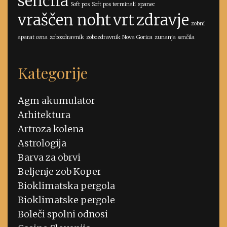
senčila
Soft pos
Soft pos terminali
spanec
vraščen noht
vrt
zdravje
zobni
aparat cena
zobozdravnik
zobozdravnik Nova Gorica
zunanja senčila
Kategorije
Agm akumulator
Arhitektura
Artroza kolena
Astrologija
Barva za obrvi
Beljenje zob Koper
Bioklimatska pergola
Bioklimatske pergole
Boleči spolni odnosi