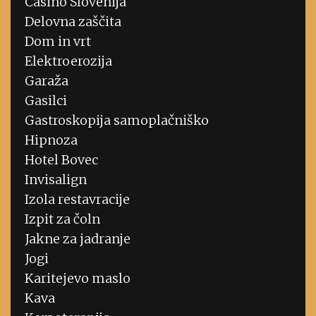
Casino Slovenija
Delovna zaščita
Dom in vrt
Elektroerozija
Garaža
Gasilci
Gastroskopija samoplačniško
Hipnoza
Hotel Bovec
Invisalign
Izola restavracije
Izpit za čoln
Jakne za jadranje
Jogi
Karitejevo maslo
Kava