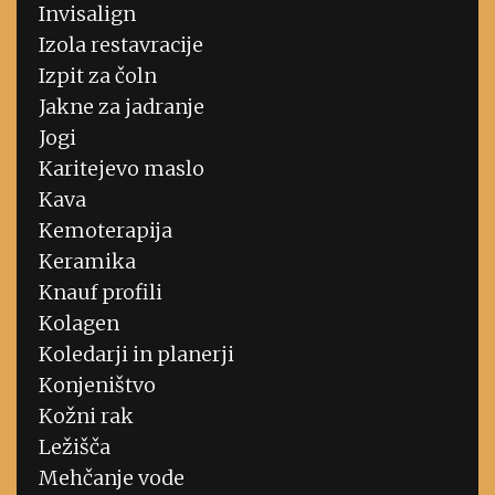
Invisalign
Izola restavracije
Izpit za čoln
Jakne za jadranje
Jogi
Karitejevo maslo
Kava
Kemoterapija
Keramika
Knauf profili
Kolagen
Koledarji in planerji
Konjeništvo
Kožni rak
Ležišča
Mehčanje vode