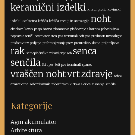
keramični izdelki
knauf profili
kovinski
noht
izdelki
kvalitetna ležišča
ležišča
mediji in astrologija
obdelava kovin
pasja hrana
planinstvo
plačevanje s kartico
pohodništvo
popravilo senčil
postavitev sten
pos terminali Soft pos
prednosti Invisaligna
predstavitev podjetja
prehranjevanje psov
preureditev doma
prijateljstvo
rak
senca
samoplačniško zdravljenje zob
senčila
Soft pos
Soft pos terminali
spanec
vraščen noht
vrt
zdravje
zobni
aparat cena
zobozdravnik
zobozdravnik Nova Gorica
zunanja senčila
Kategorije
Agm akumulator
Arhitektura