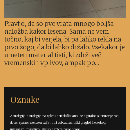
Pravijo, da so pvc vrata mnogo boljša
naložba kakor lesena. Sama ne vem
točno, kaj bi verjela, bi pa lahko rekla na
prvo žogo, da bi lahko držalo. Vsekakor je
umeten material tisti, ki zdrži več
vremenskih vplivov, ampak po…
Oznake
Astrologija
astrologija na spletu
astrološke analize
digitalno skeniranje zob
dober spanec
elektroerozija
hitri zobozdravniški pregled
horoskopi
invisalign
Invisalign izkušnje
izbira pasje hrane