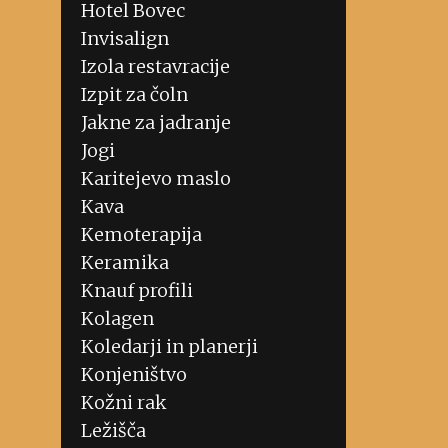
Hotel Bovec
Invisalign
Izola restavracije
Izpit za čoln
Jakne za jadranje
Jogi
Karitejevo maslo
Kava
Kemoterapija
Keramika
Knauf profili
Kolagen
Koledarji in planerji
Konjeništvo
Kožni rak
Ležišča