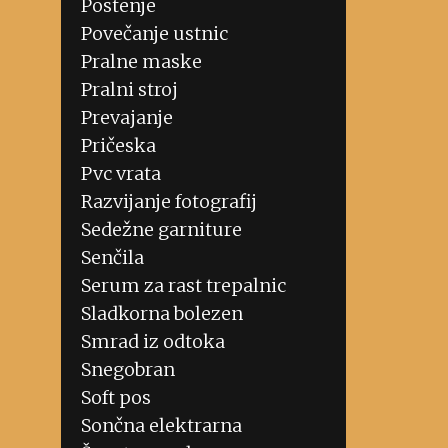
Postenje
Povečanje ustnic
Pralne maske
Pralni stroj
Prevajanje
Pričeska
Pvc vrata
Razvijanje fotografij
Sedežne garniture
Senčila
Serum za rast trepalnic
Sladkorna bolezen
Smrad iz odtoka
Snegobran
Soft pos
Sončna elektrarna