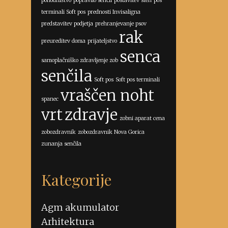
pohodništvo
popravilo senčil
postavitev sten
pos
terminali Soft pos
prednosti Invisaligna
predstavitev podjetja
prehranjevanje psov
rak
preureditev doma
prijateljstvo
senca
samoplačniško zdravljenje zob
senčila
Soft pos
Soft pos terminali
vraščen noht
spanec
vrt
zdravje
zobni aparat cena
zobozdravnik
zobozdravnik Nova Gorica
zunanja senčila
Kategorije
Agm akumulator
Arhitektura