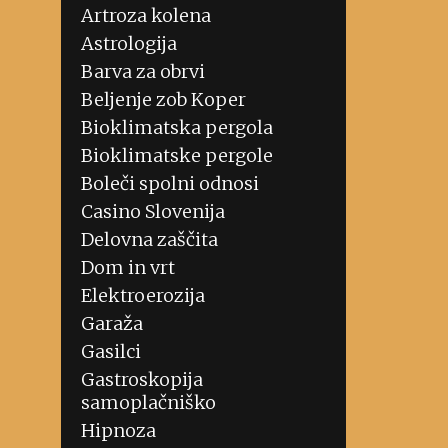
Artroza kolena
Astrologija
Barva za obrvi
Beljenje zob Koper
Bioklimatska pergola
Bioklimatske pergole
Boleči spolni odnosi
Casino Slovenija
Delovna zaščita
Dom in vrt
Elektroerozija
Garaža
Gasilci
Gastroskopija
samoplačniško
Hipnoza