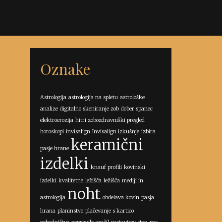
Oznake
Astrologija
astrologija na spletu
astrološke
analize
digitalno skeniranje zob
dober spanec
elektroerozija
hitri zobozdravniški pregled
horoskopi
invisalign
Invisalign izkušnje
izbira
keramični
pasje hrane
izdelki
knauf profili
kovinski
izdelki
kvalitetna ležišča
ležišča
mediji in
noht
astrologija
obdelava kovin
pasja
hrana
planinstvo
plačevanje s kartico