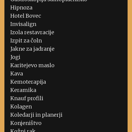
Hipnoza
Hotel Bovec
Invisalign
Izola restavracije
Izpit za čoln
Jakne za jadranje
Jogi
Karitejevo maslo
Kava
Kemoterapija
Keramika
Knauf profili
Kolagen
Koledarji in planerji
Konjeništvo
Kožni rak