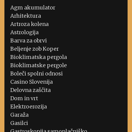
Agm akumulator
Arhitektura
Artroza kolena
Astrologija
Barva za obrvi
Beljenje zob Koper
Bioklimatska pergola
Bioklimatske pergole
Boleči spolni odnosi
Casino Slovenija
Delovna zaščita
Dom in vrt
Elektroerozija
Garaža
Gasilci
Gastroskopija samoplačniško