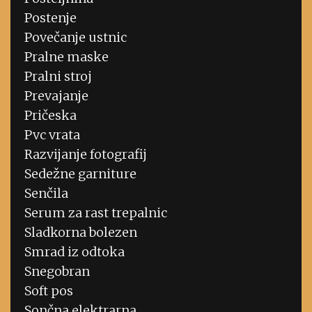
Postenje
Povečanje ustnic
Pralne maske
Pralni stroj
Prevajanje
Pričeska
Pvc vrata
Razvijanje fotografij
Sedežne garniture
Senčila
Serum za rast trepalnic
Sladkorna bolezen
Smrad iz odtoka
Snegobran
Soft pos
Sončna elektrarna