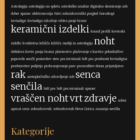
Astrologija
astrologija na spletu
astrološke analize
digitalno skeniranje zob
dober spanec
elektroerozija
hitri zobozdravniški pregled
horoskopi
invisalign
Invisalign izkušnje
izbira pasje hrane
keramični izdelki
knauf profili
kovinski
noht
izdelki
kvalitetna ležišča
ležišča
mediji in astrologija
obdelava kovin
pasja hrana
planinstvo
plačevanje s kartico
pohodništvo
popravilo senčil
postavitev sten
pos terminali Soft pos
prednosti Invisaligna
predstavitev podjetja
prehranjevanje psov
preureditev doma
prijateljstvo
rak
senca
samoplačniško zdravljenje zob
senčila
Soft pos
Soft pos terminali
spanec
vraščen noht
vrt
zdravje
zobni
aparat cena
zobozdravnik
zobozdravnik Nova Gorica
zunanja senčila
Kategorije