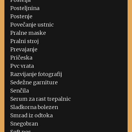
Posteljnina
Postenje
Povečanje ustnic
Pralne maske
Pralni stroj
Prevajanje
Pričeska
Pvc vrata
Razvijanje fotografij
Sedežne garniture
Senčila
Serum za rast trepalnic
Sladkorna bolezen
Smrad iz odtoka
Snegobran
Soft pos