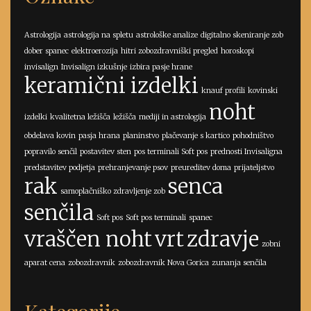
Astrologija
astrologija na spletu
astrološke analize
digitalno skeniranje zob
dober spanec
elektroerozija
hitri zobozdravniški pregled
horoskopi
invisalign
Invisalign izkušnje
izbira pasje hrane
keramični izdelki
knauf profili
kovinski
noht
izdelki
kvalitetna ležišča
ležišča
mediji in astrologija
obdelava kovin
pasja hrana
planinstvo
plačevanje s kartico
pohodništvo
popravilo senčil
postavitev sten
pos terminali Soft pos
prednosti Invisaligna
predstavitev podjetja
prehranjevanje psov
preureditev doma
prijateljstvo
rak
senca
samoplačniško zdravljenje zob
senčila
Soft pos
Soft pos terminali
spanec
vraščen noht
vrt
zdravje
zobni
aparat cena
zobozdravnik
zobozdravnik Nova Gorica
zunanja senčila