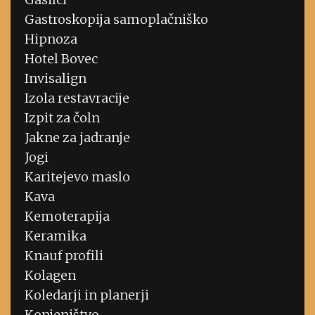
Gastroskopija samoplačniško
Hipnoza
Hotel Bovec
Invisalign
Izola restavracije
Izpit za čoln
Jakne za jadranje
Jogi
Karitejevo maslo
Kava
Kemoterapija
Keramika
Knauf profili
Kolagen
Koledarji in planerji
Konjeništvo