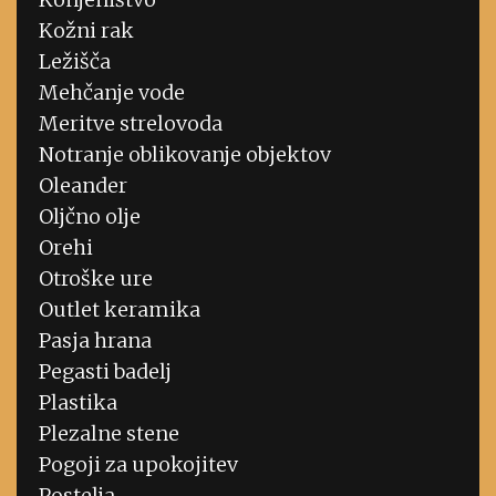
Kožni rak
Ležišča
Mehčanje vode
Meritve strelovoda
Notranje oblikovanje objektov
Oleander
Oljčno olje
Orehi
Otroške ure
Outlet keramika
Pasja hrana
Pegasti badelj
Plastika
Plezalne stene
Pogoji za upokojitev
Postelja