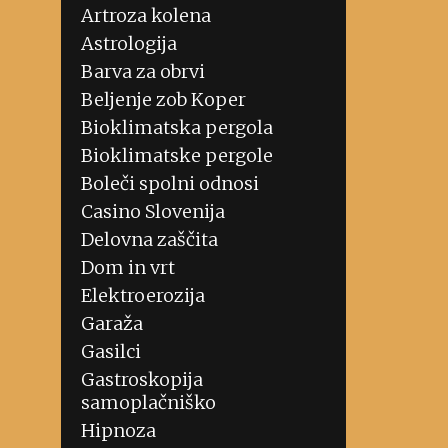
Artroza kolena
Astrologija
Barva za obrvi
Beljenje zob Koper
Bioklimatska pergola
Bioklimatske pergole
Boleči spolni odnosi
Casino Slovenija
Delovna zaščita
Dom in vrt
Elektroerozija
Garaža
Gasilci
Gastroskopija
samoplačniško
Hipnoza