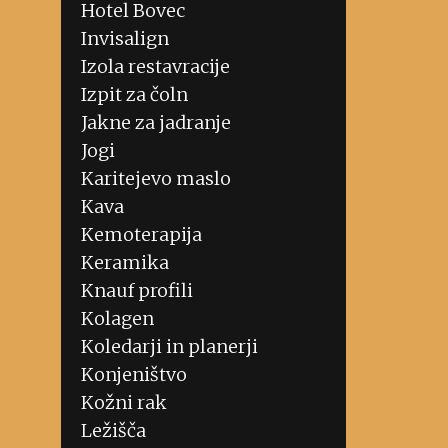
Hotel Bovec
Invisalign
Izola restavracije
Izpit za čoln
Jakne za jadranje
Jogi
Karitejevo maslo
Kava
Kemoterapija
Keramika
Knauf profili
Kolagen
Koledarji in planerji
Konjeništvo
Kožni rak
Ležišča