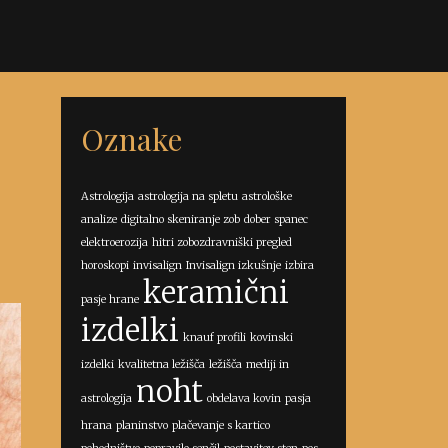
Oznake
Astrologija
astrologija na spletu
astrološke
analize
digitalno skeniranje zob
dober spanec
elektroerozija
hitri zobozdravniški pregled
horoskopi
invisalign
Invisalign izkušnje
izbira
keramični
pasje hrane
izdelki
knauf profili
kovinski
izdelki
kvalitetna ležišča
ležišča
mediji in
noht
astrologija
obdelava kovin
pasja
hrana
planinstvo
plačevanje s kartico