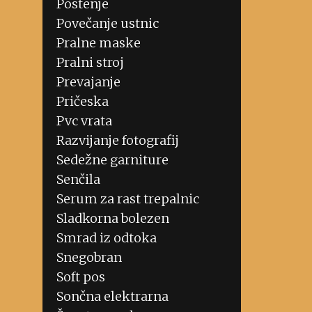
Postenje
Povečanje ustnic
Pralne maske
Pralni stroj
Prevajanje
Pričeska
Pvc vrata
Razvijanje fotografij
Sedežne garniture
Senčila
Serum za rast trepalnic
Sladkorna bolezen
Smrad iz odtoka
Snegobran
Soft pos
Sončna elektrarna