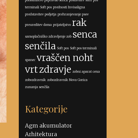
pohodništvo
popravilo senčil
postavitev sten
pos
terminali Soft pos
prednosti Invisaligna
predstavitev podjetja
prehranjevanje psov
rak
preureditev doma
prijateljstvo
senca
samoplačniško zdravljenje zob
senčila
Soft pos
Soft pos terminali
vraščen noht
spanec
vrt
zdravje
zobni aparat cena
zobozdravnik
zobozdravnik Nova Gorica
zunanja senčila
Kategorije
Agm akumulator
e
Arhitektura