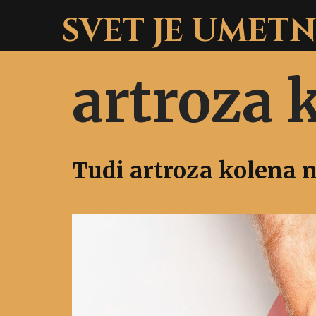
Skip
SVET JE UMET
to
content
artroza 
Tudi artroza kolena 