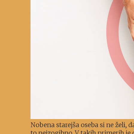
Nobena starejša oseba si ne želi, d
to neizogibno. V takih primerih je 