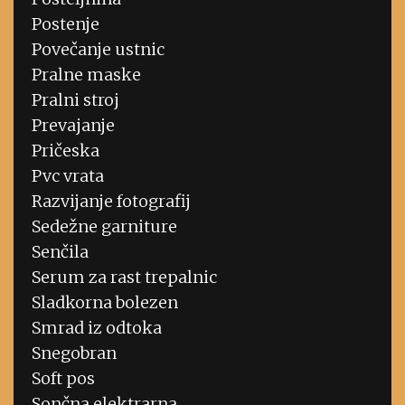
Postenje
Povečanje ustnic
Pralne maske
Pralni stroj
Prevajanje
Pričeska
Pvc vrata
Razvijanje fotografij
Sedežne garniture
Senčila
Serum za rast trepalnic
Sladkorna bolezen
Smrad iz odtoka
Snegobran
Soft pos
Sončna elektrarna