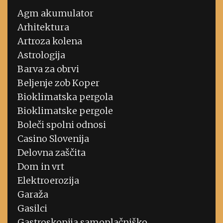
Agm akumulator
Arhitektura
Artroza kolena
Astrologija
Barva za obrvi
Beljenje zob Koper
Bioklimatska pergola
Bioklimatske pergole
Boleči spolni odnosi
Casino Slovenija
Delovna zaščita
Dom in vrt
Elektroerozija
Garaža
Gasilci
Gastroskopija samoplačniško