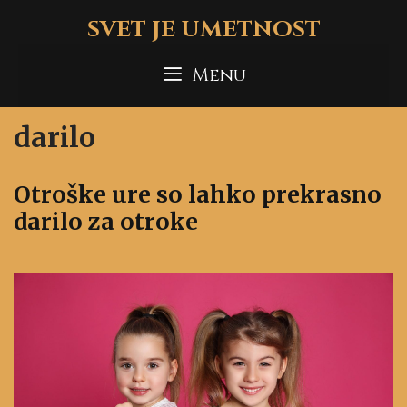
Skip
SVET JE UMETNOST
to
content
Menu
darilo
Otroške ure so lahko prekrasno
darilo za otroke