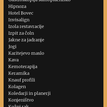
Hipnoza
Hotel Bovec
Invisalign
Izola restavracije
Izpit za čoln
Jakne za jadranje
Jogi
Karitejevo maslo
Kava
Kemoterapija
Keramika
Knauf profili
Kolagen
Koledarji in planerji
Konjeništvo
Kožni rak