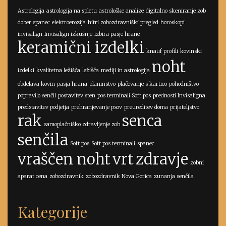
Astrologija
astrologija na spletu
astrološke analize
digitalno skeniranje zob
dober spanec
elektroerozija
hitri zobozdravniški pregled
horoskopi
invisalign
Invisalign izkušnje
izbira pasje hrane
keramični izdelki
knauf profili
kovinski
noht
izdelki
kvalitetna ležišča
ležišča
mediji in astrologija
obdelava kovin
pasja hrana
planinstvo
plačevanje s kartico
pohodništvo
popravilo senčil
postavitev sten
pos terminali Soft pos
prednosti Invisaligna
predstavitev podjetja
prehranjevanje psov
preureditev doma
prijateljstvo
rak
senca
samoplačniško zdravljenje zob
senčila
Soft pos
Soft pos terminali
spanec
vraščen noht
vrt
zdravje
zobni
aparat cena
zobozdravnik
zobozdravnik Nova Gorica
zunanja senčila
Kategorije