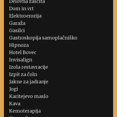
Delovna zaščita
Dom in vrt
Elektroerozija
Garaža
Gasilci
Gastroskopija samoplačniško
Hipnoza
Hotel Bovec
Invisalign
Izola restavracije
Izpit za čoln
Jakne za jadranje
Jogi
Karitejevo maslo
Kava
Kemoterapija