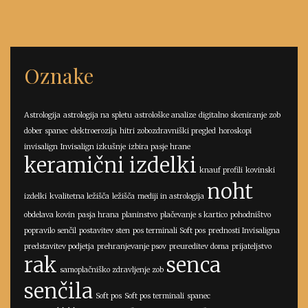
Oznake
Astrologija
astrologija na spletu
astrološke analize
digitalno skeniranje zob
dober spanec
elektroerozija
hitri zobozdravniški pregled
horoskopi
invisalign
Invisalign izkušnje
izbira pasje hrane
keramični izdelki
knauf profili
kovinski
noht
izdelki
kvalitetna ležišča
ležišča
mediji in astrologija
obdelava kovin
pasja hrana
planinstvo
plačevanje s kartico
pohodništvo
popravilo senčil
postavitev sten
pos terminali Soft pos
prednosti Invisaligna
predstavitev podjetja
prehranjevanje psov
preureditev doma
prijateljstvo
rak
senca
samoplačniško zdravljenje zob
senčila
Soft pos
Soft pos terminali
spanec