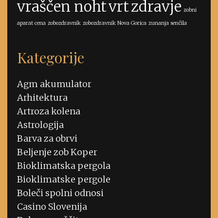
vraščen noht
vrt
zdravje
zobni
aparat cena
zobozdravnik
zobozdravnik Nova Gorica
zunanja senčila
Kategorije
Agm akumulator
Arhitektura
Artroza kolena
Astrologija
Barva za obrvi
Beljenje zob Koper
Bioklimatska pergola
Bioklimatske pergole
Boleči spolni odnosi
Casino Slovenija