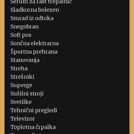
Serum za rast trepalnic
Sladkorna bolezen
Smrad iz odtoka
Snegobran
Soft pos
Sončna elektrarna
Športna prehrana
Stanovanja
Streha
Strešniki
Superge
Sušilni stroji
Svetilke
Tehnični pregledi
Televizor
Toplotna črpalka