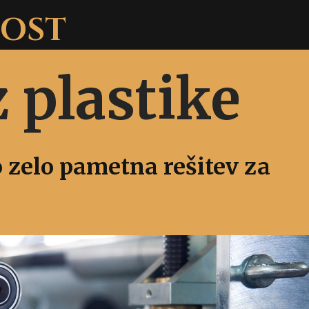
NOST
z plastike
o zelo pametna rešitev za