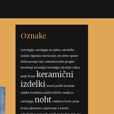
Oznake
Astrologija
astrologija na spletu
astrološke
analize
digitalno skeniranje zob
dober spanec
elektroerozija
hitri zobozdravniški pregled
horoskopi
invisalign
Invisalign izkušnje
izbira
keramični
pasje hrane
izdelki
knauf profili
kovinski
izdelki
kvalitetna ležišča
ležišča
mediji in
noht
astrologija
obdelava kovin
pasja
hrana
planinstvo
plačevanje s kartico