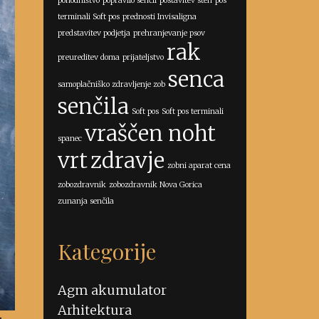
pohodništvo
popravilo senčil
postavitev sten
pos
terminali Soft pos
prednosti Invisaligna
predstavitev podjetja
prehranjevanje psov
rak
preureditev doma
prijateljstvo
senca
samoplačniško zdravljenje zob
senčila
Soft pos
Soft pos terminali
vraščen noht
spanec
vrt
zdravje
zobni aparat cena
zobozdravnik
zobozdravnik Nova Gorica
zunanja senčila
Kategorije
Agm akumulator
Arhitektura