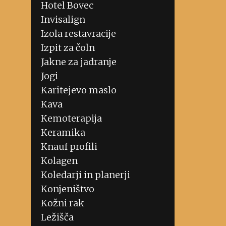
Hotel Bovec
Invisalign
Izola restavracije
Izpit za čoln
Jakne za jadranje
Jogi
Karitejevo maslo
Kava
Kemoterapija
Keramika
Knauf profili
Kolagen
Koledarji in planerji
Konjeništvo
Kožni rak
Ležišča