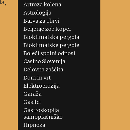
la,
Artroza kolena
a
Astrologija
Barva za obrvi
Beljenje zob Koper
Bioklimatska pergola
Bioklimatske pergole
Boleči spolni odnosi
Casino Slovenija
Delovna zaščita
Dom in vrt
Elektroerozija
Garaža
Gasilci
Gastroskopija
samoplačniško
Hipnoza