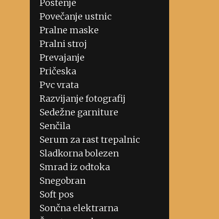
Postenje
Povečanje ustnic
Pralne maske
Pralni stroj
Prevajanje
Pričeska
Pvc vrata
Razvijanje fotografij
Sedežne garniture
Senčila
Serum za rast trepalnic
Sladkorna bolezen
Smrad iz odtoka
Snegobran
Soft pos
Sončna elektrarna