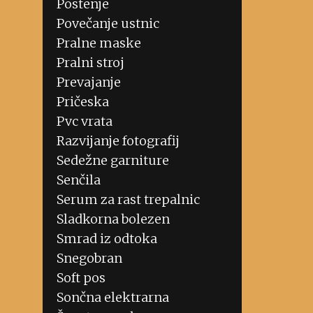
Postenje
Povečanje ustnic
Pralne maske
Pralni stroj
Prevajanje
Pričeska
Pvc vrata
Razvijanje fotografij
Sedežne garniture
Senčila
Serum za rast trepalnic
Sladkorna bolezen
Smrad iz odtoka
Snegobran
Soft pos
Sončna elektrarna