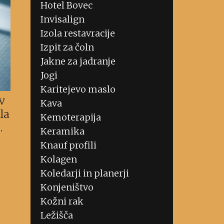
Hotel Bovec
Invisalign
Izola restavracije
Izpit za čoln
Jakne za jadranje
Jogi
Karitejevo maslo
v
Kava
la
Kemoterapija
…
Keramika
Knauf profili
Kolagen
Koledarji in planerji
Konjeništvo
Kožni rak
Ležišča