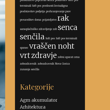
pohodništvo
popravilo senčil
postavitev sten
pos
terminali Soft pos
prednosti Invisaligna
predstavitev podjetja
prehranjevanje psov
rak
preureditev doma
prijateljstvo
senca
samoplačniško zdravljenje zob
senčila
Soft pos
Soft pos terminali
vraščen noht
spanec
vrt
zdravje
zobni aparat cena
zobozdravnik
zobozdravnik Nova Gorica
zunanja senčila
Kategorije
Agm akumulator
Arhitektura