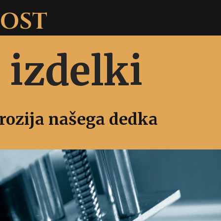
NOST
 izdelki
rozija našega dedka