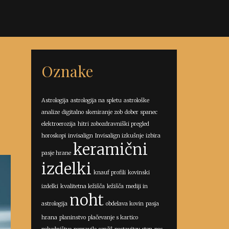
Oznake
Astrologija
astrologija na spletu
astrološke
analize
digitalno skeniranje zob
dober spanec
elektroerozija
hitri zobozdravniški pregled
horoskopi
invisalign
Invisalign izkušnje
izbira
keramični
pasje hrane
izdelki
knauf profili
kovinski
izdelki
kvalitetna ležišča
ležišča
mediji in
noht
astrologija
obdelava kovin
pasja
hrana
planinstvo
plačevanje s kartico