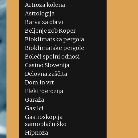
Artroza kolena
Astrologija
Barva za obrvi
Beljenje zob Koper
Bioklimatska pergola
Bioklimatske pergole
Boleči spolni odnosi
Casino Slovenija
Delovna zaščita
Dom in vrt
Elektroerozija
Garaža
Gasilci
Gastroskopija
samoplačniško
Hipnoza