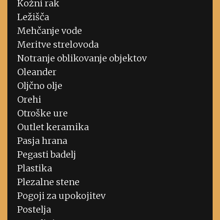
Kožni rak
Ležišča
Mehčanje vode
Meritve strelovoda
Notranje oblikovanje objektov
Oleander
Oljčno olje
Orehi
Otroške ure
Outlet keramika
Pasja hrana
Pegasti badelj
Plastika
Plezalne stene
Pogoji za upokojitev
Postelja