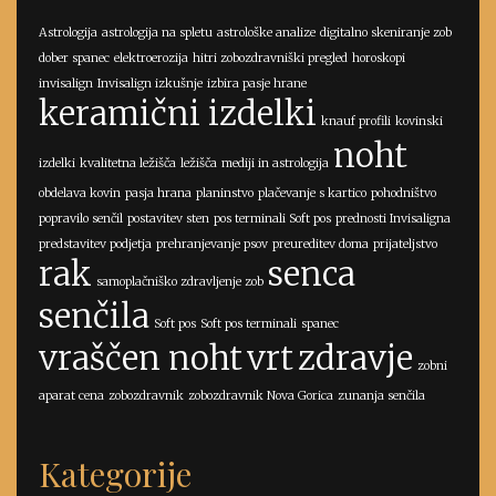
Astrologija
astrologija na spletu
astrološke analize
digitalno skeniranje zob
dober spanec
elektroerozija
hitri zobozdravniški pregled
horoskopi
invisalign
Invisalign izkušnje
izbira pasje hrane
keramični izdelki
knauf profili
kovinski
noht
izdelki
kvalitetna ležišča
ležišča
mediji in astrologija
obdelava kovin
pasja hrana
planinstvo
plačevanje s kartico
pohodništvo
popravilo senčil
postavitev sten
pos terminali Soft pos
prednosti Invisaligna
predstavitev podjetja
prehranjevanje psov
preureditev doma
prijateljstvo
rak
senca
samoplačniško zdravljenje zob
senčila
Soft pos
Soft pos terminali
spanec
vraščen noht
vrt
zdravje
zobni
aparat cena
zobozdravnik
zobozdravnik Nova Gorica
zunanja senčila
Kategorije