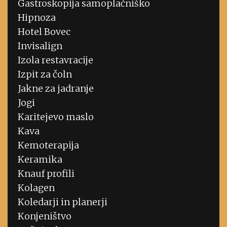
Gastroskopija samoplačniško
Hipnoza
Hotel Bovec
Invisalign
Izola restavracije
Izpit za čoln
Jakne za jadranje
Jogi
Karitejevo maslo
Kava
Kemoterapija
Keramika
Knauf profili
Kolagen
Koledarji in planerji
Konjeništvo