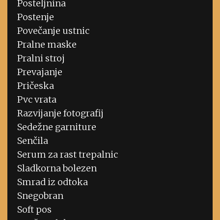
Posteljnina
Postenje
Povečanje ustnic
Pralne maske
Pralni stroj
Prevajanje
Pričeska
Pvc vrata
Razvijanje fotografij
Sedežne garniture
Senčila
Serum za rast trepalnic
Sladkorna bolezen
Smrad iz odtoka
Snegobran
Soft pos