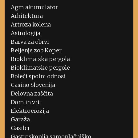
Agm akumulator
Arhitektura
Artroza kolena
Astrologija
Barva za obrvi
Beljenje zob Koper
Bioklimatska pergola
Bioklimatske pergole
Boleči spolni odnosi
Casino Slovenija
Delovna zaščita
Dom in vrt
Elektroerozija
Garaža
Gasilci
Gastroskopija samoplačniško