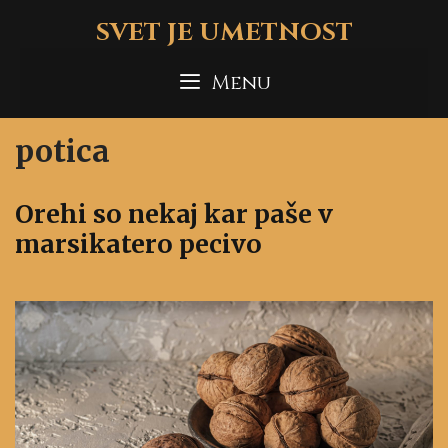
Skip
SVET JE UMETNOST
to
content
Menu
potica
Orehi so nekaj kar paše v
marsikatero pecivo