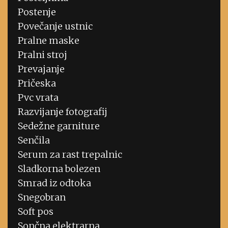
Postenje
Povečanje ustnic
Pralne maske
Pralni stroj
Prevajanje
Pričeska
Pvc vrata
Razvijanje fotografij
Sedežne garniture
Senčila
Serum za rast trepalnic
Sladkorna bolezen
Smrad iz odtoka
Snegobran
Soft pos
Sončna elektrarna