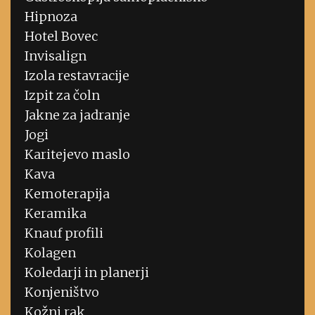
Hipnoza
Hotel Bovec
Invisalign
Izola restavracije
Izpit za čoln
Jakne za jadranje
Jogi
Karitejevo maslo
Kava
Kemoterapija
Keramika
Knauf profili
Kolagen
Koledarji in planerji
Konjeništvo
Kožni rak