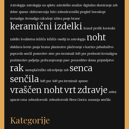
Astrologija
astrologija na spletu
astrološke analize
digitalno skeniranje zob
dober spanec
elektroerozija
hitri zobozdravniški pregled
horoskopi
invisalign
Invisalign izkušnje
izbira pasje hrane
keramični izdelki
knauf profili
kovinski
noht
izdelki
kvalitetna ležišča
ležišča
mediji in astrologija
obdelava kovin
pasja hrana
planinstvo
plačevanje s kartico
pohodništvo
popravilo senčil
postavitev sten
pos terminali Soft pos
prednosti Invisaligna
predstavitev podjetja
prehranjevanje psov
preureditev doma
prijateljstvo
rak
senca
samoplačniško zdravljenje zob
senčila
Soft pos
Soft pos terminali
spanec
vraščen noht
vrt
zdravje
zobni
aparat cena
zobozdravnik
zobozdravnik Nova Gorica
zunanja senčila
Kategorije