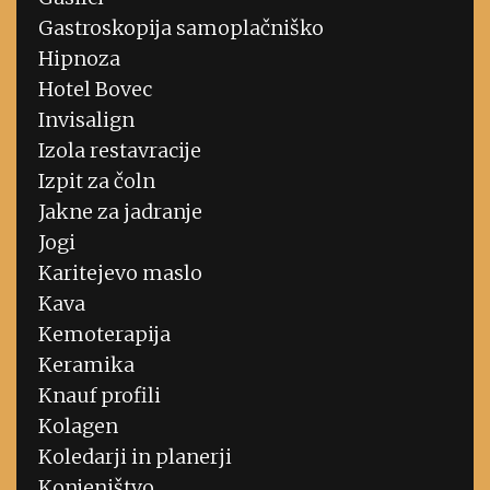
Gastroskopija samoplačniško
Hipnoza
Hotel Bovec
Invisalign
Izola restavracije
Izpit za čoln
Jakne za jadranje
Jogi
Karitejevo maslo
Kava
Kemoterapija
Keramika
Knauf profili
Kolagen
Koledarji in planerji
Konjeništvo