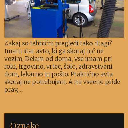
Zakaj so tehnični pregledi tako dragi?
Imam star avto, ki ga skoraj nič ne
vozim. Delam od doma, vse imam pri
roki, trgovino, vrtec, šolo, zdravstveni
dom, lekarno in pošto. Praktično avta
skoraj ne potrebujem. A mi vseeno pride
prav,…
Oznake