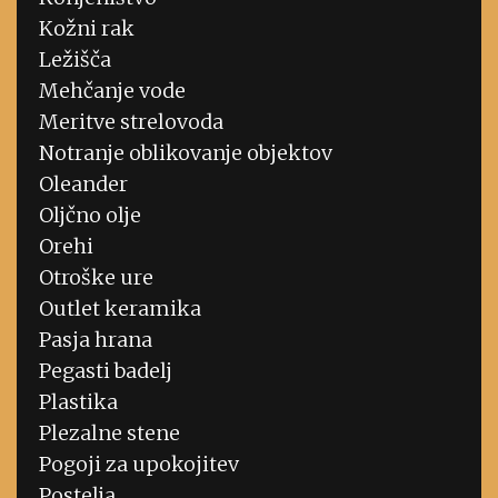
Kožni rak
Ležišča
Mehčanje vode
Meritve strelovoda
Notranje oblikovanje objektov
Oleander
Oljčno olje
Orehi
Otroške ure
Outlet keramika
Pasja hrana
Pegasti badelj
Plastika
Plezalne stene
Pogoji za upokojitev
Postelja