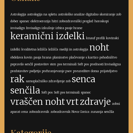
Astrologija
astrologija na spletu
astrološke analize
digitalno skeniranje zob
dober spanec
elektroerozija
hitri zobozdravniški pregled
horoskopi
invisalign
Invisalign izkušnje
izbira pasje hrane
keramični izdelki
knauf profili
kovinski
noht
izdelki
kvalitetna ležišča
ležišča
mediji in astrologija
obdelava kovin
pasja hrana
planinstvo
plačevanje s kartico
pohodništvo
popravilo senčil
postavitev sten
pos terminali Soft pos
prednosti Invisaligna
predstavitev podjetja
prehranjevanje psov
preureditev doma
prijateljstvo
rak
senca
samoplačniško zdravljenje zob
senčila
Soft pos
Soft pos terminali
spanec
vraščen noht
vrt
zdravje
zobni
aparat cena
zobozdravnik
zobozdravnik Nova Gorica
zunanja senčila
Kategorije