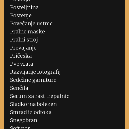
Posteljnina
Postenje
Povečanje ustnic
Pralne maske
Pralni stroj
Prevajanje
Pričeska
Pvc vrata
Razvijanje fotografij
Sedežne garniture
Senčila
Serum za rast trepalnic
Sladkorna bolezen
Smrad iz odtoka
Snegobran
Soft pos