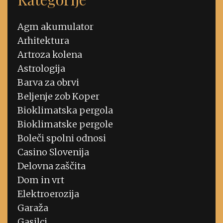
Agm akumulator
Arhitektura
Artroza kolena
Astrologija
Barva za obrvi
Beljenje zob Koper
Bioklimatska pergola
Bioklimatske pergole
Boleči spolni odnosi
Casino Slovenija
Delovna zaščita
Dom in vrt
Elektroerozija
Garaža
Gasilci