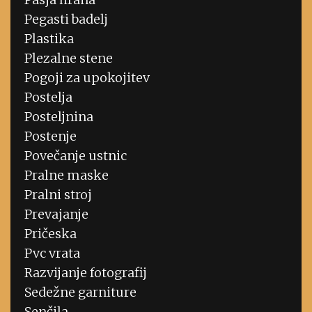
Pegasti badelj
Plastika
Plezalne stene
Pogoji za upokojitev
Postelja
Posteljnina
Postenje
Povečanje ustnic
Pralne maske
Pralni stroj
Prevajanje
Pričeska
Pvc vrata
Razvijanje fotografij
Sedežne garniture
Senčila