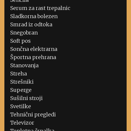
Serum za rast trepalnic
Sladkorna bolezen
Smrad iz odtoka
Snegobran
Soft pos
Sončna elektrarna
Športna prehrana
Stanovanja
Streha
Strešniki
Superge
Sušilni stroji
Svetilke
Tehnični pregledi
Televizor
Toplotna črpalka