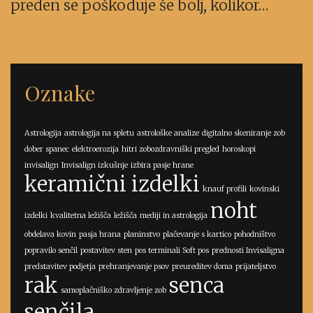
preden se poškoduje še bolj, kolikor…
Oznake
Astrologija
astrologija na spletu
astrološke analize
digitalno skeniranje zob
dober spanec
elektroerozija
hitri zobozdravniški pregled
horoskopi
invisalign
Invisalign izkušnje
izbira pasje hrane
keramični izdelki
knauf profili
kovinski
noht
izdelki
kvalitetna ležišča
ležišča
mediji in astrologija
obdelava kovin
pasja hrana
planinstvo
plačevanje s kartico
pohodništvo
popravilo senčil
postavitev sten
pos terminali Soft pos
prednosti Invisaligna
predstavitev podjetja
prehranjevanje psov
preureditev doma
prijateljstvo
rak
senca
samoplačniško zdravljenje zob
senčila