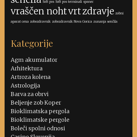
Soft pos
Soft pos terminali
spanec
vraščen noht
vrt
zdravje
zobni
aparat cena
zobozdravnik
zobozdravnik Nova Gorica
zunanja senčila
Kategorije
Agm akumulator
Arhitektura
Artroza kolena
Astrologija
Barva za obrvi
Beljenje zob Koper
Bioklimatska pergola
Bioklimatske pergole
Boleči spolni odnosi
Casino Slovenija