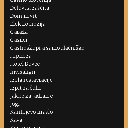
Delovna zaščita
Dom in vrt
Elektroerozija
Garaža
Gasilci
Gastroskopija samoplačniško
Hipnoza
Hotel Bovec
Invisalign
Izola restavracije
Izpit za čoln
Jakne za jadranje
Jogi
Karitejevo maslo
Kava
Kemoterapija