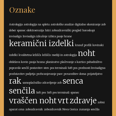
Oznake
Astrologija
astrologija na spletu
astrološke analize
digitalno skeniranje zob
dober spanec
elektroerozija
hitri zobozdravniški pregled
horoskopi
invisalign
Invisalign izkušnje
izbira pasje hrane
keramični izdelki
knauf profili
kovinski
noht
izdelki
kvalitetna ležišča
ležišča
mediji in astrologija
obdelava kovin
pasja hrana
planinstvo
plačevanje s kartico
pohodništvo
popravilo senčil
postavitev sten
pos terminali Soft pos
prednosti Invisaligna
predstavitev podjetja
prehranjevanje psov
preureditev doma
prijateljstvo
rak
senca
samoplačniško zdravljenje zob
senčila
Soft pos
Soft pos terminali
spanec
vraščen noht
vrt
zdravje
zobni
aparat cena
zobozdravnik
zobozdravnik Nova Gorica
zunanja senčila