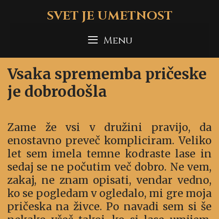
Skip
SVET JE UMETNOST
to
content
Menu
Vsaka sprememba pričeske
je dobrodošla
Zame že vsi v družini pravijo, da
enostavno preveč kompliciram. Veliko
let sem imela temne kodraste lase in
sedaj se ne počutim več dobro. Ne vem,
zakaj, ne znam opisati, vendar vedno,
ko se pogledam v ogledalo, mi gre moja
pričeska na živce. Po navadi sem si še