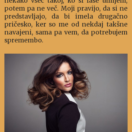
nekako všeč takoj, ko si lase umijem,
potem pa ne več. Moji pravijo, da si ne
predstavljajo, da bi imela drugačno
pričesko, ker so me od nekdaj takšne
navajeni, sama pa vem, da potrebujem
spremembo.