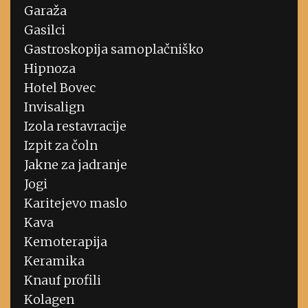
Garaža
Gasilci
Gastroskopija samoplačniško
Hipnoza
Hotel Bovec
Invisalign
Izola restavracije
Izpit za čoln
Jakne za jadranje
Jogi
Karitejevo maslo
Kava
Kemoterapija
Keramika
Knauf profili
Kolagen