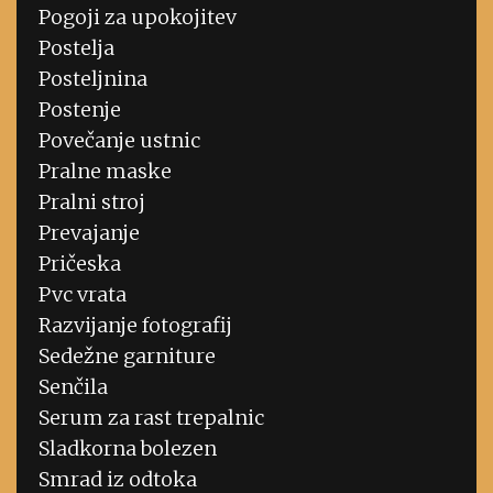
Pogoji za upokojitev
Postelja
Posteljnina
Postenje
Povečanje ustnic
Pralne maske
Pralni stroj
Prevajanje
Pričeska
Pvc vrata
Razvijanje fotografij
Sedežne garniture
Senčila
Serum za rast trepalnic
Sladkorna bolezen
Smrad iz odtoka