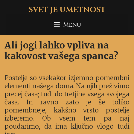
Skip
SVET JE UMETNOST
to
content
Menu
Ali jogi lahko vpliva na
kakovost vašega spanca?
Postelje so vsekakor izjemno pomembni
elementi našega doma. Na njih preživimo
precej časa; tudi do tretjine vsega svojega
časa. In ravno zato je še toliko
pomembneje, kakšno vrsto postelje
izberemo. Ob vsem tem pa naj
poudarimo, da ima ključno vlogo tudi