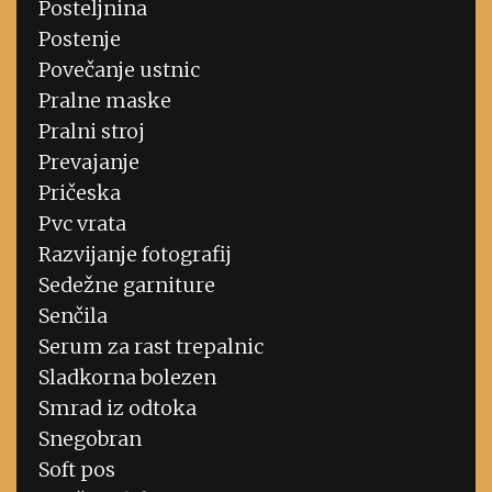
Posteljnina
Postenje
Povečanje ustnic
Pralne maske
Pralni stroj
Prevajanje
Pričeska
Pvc vrata
Razvijanje fotografij
Sedežne garniture
Senčila
Serum za rast trepalnic
Sladkorna bolezen
Smrad iz odtoka
Snegobran
Soft pos