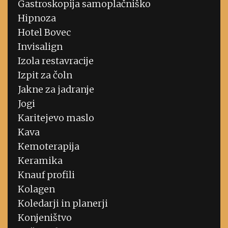
Gastroskopija samoplačniško
Hipnoza
Hotel Bovec
Invisalign
Izola restavracije
Izpit za čoln
Jakne za jadranje
Jogi
Karitejevo maslo
Kava
Kemoterapija
Keramika
Knauf profili
Kolagen
Koledarji in planerji
Konjeništvo