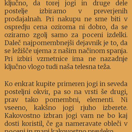
ključno, da torej jogi in druge dele
postelje izbiramo v preverjenih
prodajalnah. Pri nakupu ne sme biti v
ospredju cena oziroma ni dobro, da se
oziramo zgolj samo za poceni izdelki.
Daleč najpomembnejši dejavnik je to, da
se ležišče ujema z našim načinom spanja.
Pri izbiri vzmetnice ima ne nazadnje
ključno vlogo tudi naša telesna teža.
Ko enkrat kupite primeren jogi in seveda
posteljni okvir, pa so na vrsti še drugi,
prav tako pomembni, elementi. Ni
vseeno, kakšno jogi rjuho izberete.
Kakovostno izbran jogi vam ne bo kaj
dosti koristil, če ga nameravate obleči v
poceni in manj kakovostno prevleko.