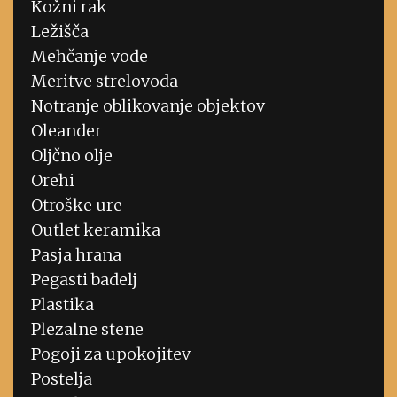
Kožni rak
Ležišča
Mehčanje vode
Meritve strelovoda
Notranje oblikovanje objektov
Oleander
Oljčno olje
Orehi
Otroške ure
Outlet keramika
Pasja hrana
Pegasti badelj
Plastika
Plezalne stene
Pogoji za upokojitev
Postelja