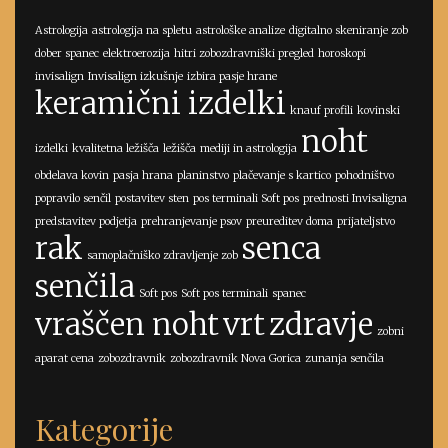
Astrologija
astrologija na spletu
astrološke analize
digitalno skeniranje zob
dober spanec
elektroerozija
hitri zobozdravniški pregled
horoskopi
invisalign
Invisalign izkušnje
izbira pasje hrane
keramični izdelki
knauf profili
kovinski
noht
izdelki
kvalitetna ležišča
ležišča
mediji in astrologija
obdelava kovin
pasja hrana
planinstvo
plačevanje s kartico
pohodništvo
popravilo senčil
postavitev sten
pos terminali Soft pos
prednosti Invisaligna
predstavitev podjetja
prehranjevanje psov
preureditev doma
prijateljstvo
rak
senca
samoplačniško zdravljenje zob
senčila
Soft pos
Soft pos terminali
spanec
vraščen noht
vrt
zdravje
zobni
aparat cena
zobozdravnik
zobozdravnik Nova Gorica
zunanja senčila
Kategorije