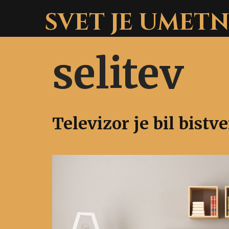
Skip
SVET JE UMET
to
content
selitev
Televizor je bil bist