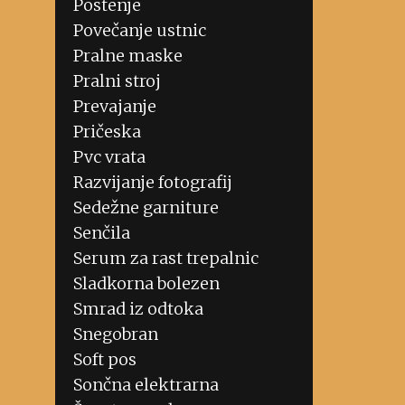
Postenje
Povečanje ustnic
Pralne maske
Pralni stroj
Prevajanje
Pričeska
Pvc vrata
Razvijanje fotografij
Sedežne garniture
Senčila
Serum za rast trepalnic
Sladkorna bolezen
Smrad iz odtoka
Snegobran
Soft pos
Sončna elektrarna