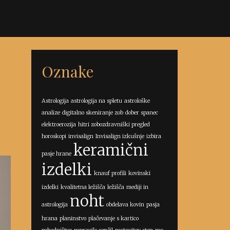
Oznake
Astrologija
astrologija na spletu
astrološke
analize
digitalno skeniranje zob
dober spanec
elektroerozija
hitri zobozdravniški pregled
horoskopi
invisalign
Invisalign izkušnje
izbira
keramični
pasje hrane
izdelki
knauf profili
kovinski
izdelki
kvalitetna ležišča
ležišča
mediji in
noht
astrologija
obdelava kovin
pasja
hrana
planinstvo
plačevanje s kartico