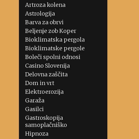
Artroza kolena
Astrologija
Barva za obrvi
Beljenje zob Koper
Bioklimatska pergola
Bioklimatske pergole
Boleči spolni odnosi
Casino Slovenija
Delovna zaščita
Dom in vrt
Elektroerozija
Garaža
Gasilci
Gastroskopija
samoplačniško
Hipnoza