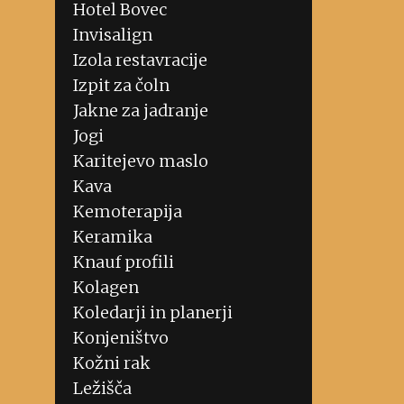
Hotel Bovec
Invisalign
Izola restavracije
Izpit za čoln
Jakne za jadranje
Jogi
Karitejevo maslo
Kava
Kemoterapija
Keramika
Knauf profili
Kolagen
Koledarji in planerji
Konjeništvo
Kožni rak
Ležišča