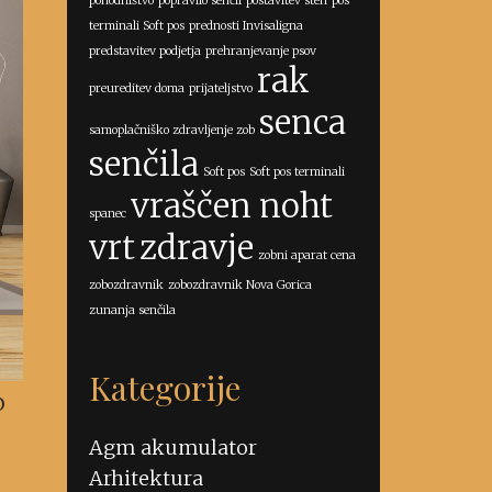
pohodništvo
popravilo senčil
postavitev sten
pos
terminali Soft pos
prednosti Invisaligna
predstavitev podjetja
prehranjevanje psov
rak
preureditev doma
prijateljstvo
senca
samoplačniško zdravljenje zob
senčila
Soft pos
Soft pos terminali
vraščen noht
spanec
vrt
zdravje
zobni aparat cena
zobozdravnik
zobozdravnik Nova Gorica
zunanja senčila
Kategorije
o
Agm akumulator
Arhitektura