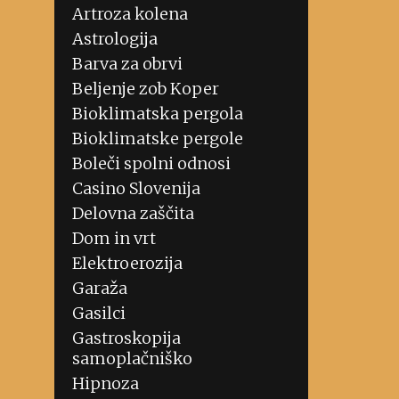
Artroza kolena
Astrologija
Barva za obrvi
Beljenje zob Koper
Bioklimatska pergola
Bioklimatske pergole
Boleči spolni odnosi
Casino Slovenija
Delovna zaščita
Dom in vrt
Elektroerozija
Garaža
Gasilci
Gastroskopija
samoplačniško
Hipnoza