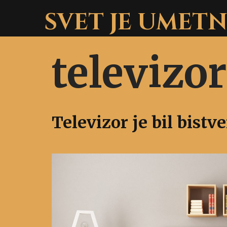
Skip
SVET JE UMET
to
content
televizor
Televizor je bil bist