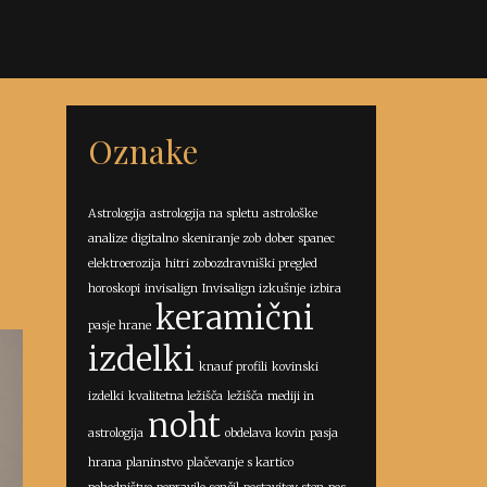
Oznake
Astrologija
astrologija na spletu
astrološke
analize
digitalno skeniranje zob
dober spanec
elektroerozija
hitri zobozdravniški pregled
horoskopi
invisalign
Invisalign izkušnje
izbira
keramični
pasje hrane
izdelki
knauf profili
kovinski
izdelki
kvalitetna ležišča
ležišča
mediji in
noht
astrologija
obdelava kovin
pasja
hrana
planinstvo
plačevanje s kartico