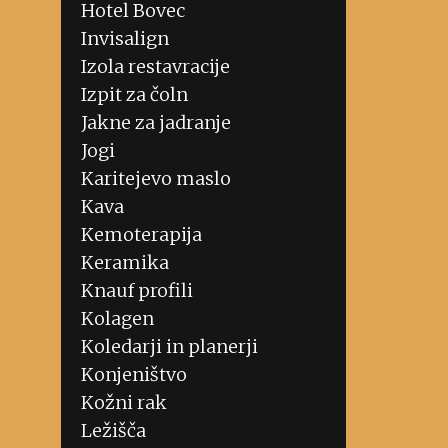
Hotel Bovec
Invisalign
Izola restavracije
Izpit za čoln
Jakne za jadranje
Jogi
Karitejevo maslo
Kava
Kemoterapija
Keramika
Knauf profili
Kolagen
Koledarji in planerji
Konjeništvo
Kožni rak
Ležišča