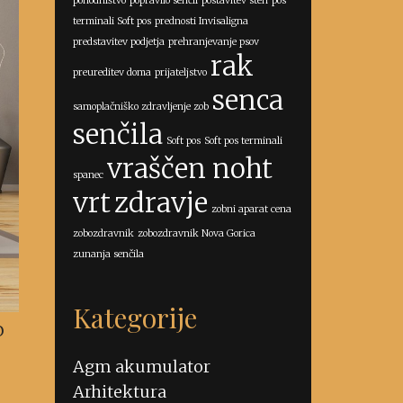
pohodništvo
popravilo senčil
postavitev sten
pos
terminali Soft pos
prednosti Invisaligna
predstavitev podjetja
prehranjevanje psov
rak
preureditev doma
prijateljstvo
senca
samoplačniško zdravljenje zob
senčila
Soft pos
Soft pos terminali
vraščen noht
spanec
vrt
zdravje
zobni aparat cena
zobozdravnik
zobozdravnik Nova Gorica
zunanja senčila
Kategorije
o
Agm akumulator
Arhitektura