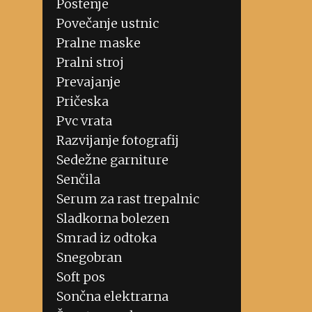
Postenje
Povečanje ustnic
Pralne maske
Pralni stroj
Prevajanje
Pričeska
Pvc vrata
Razvijanje fotografij
Sedežne garniture
Senčila
Serum za rast trepalnic
Sladkorna bolezen
Smrad iz odtoka
Snegobran
Soft pos
Sončna elektrarna