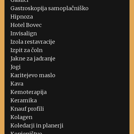
Gastroskopija samoplačniško
Hipnoza
Hotel Bovec
Invisalign
Izola restavracije
Izpit za čoln
Jakne za jadranje
Jogi
Karitejevo maslo
Kava
Kemoterapija
Keramika
Knauf profili
Kolagen
Koledarji in planerji
Konjeništvo