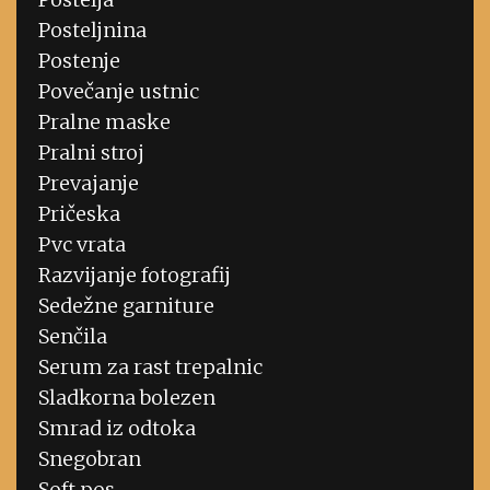
Posteljnina
Postenje
Povečanje ustnic
Pralne maske
Pralni stroj
Prevajanje
Pričeska
Pvc vrata
Razvijanje fotografij
Sedežne garniture
Senčila
Serum za rast trepalnic
Sladkorna bolezen
Smrad iz odtoka
Snegobran
Soft pos