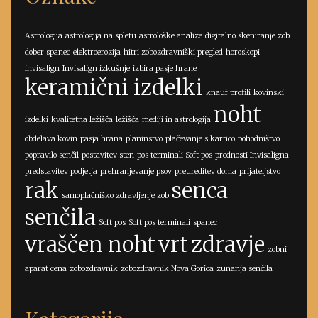
Astrologija
astrologija na spletu
astrološke analize
digitalno skeniranje zob
dober spanec
elektroerozija
hitri zobozdravniški pregled
horoskopi
invisalign
Invisalign izkušnje
izbira pasje hrane
keramični izdelki
knauf profili
kovinski
noht
izdelki
kvalitetna ležišča
ležišča
mediji in astrologija
obdelava kovin
pasja hrana
planinstvo
plačevanje s kartico
pohodništvo
popravilo senčil
postavitev sten
pos terminali Soft pos
prednosti Invisaligna
predstavitev podjetja
prehranjevanje psov
preureditev doma
prijateljstvo
rak
senca
samoplačniško zdravljenje zob
senčila
Soft pos
Soft pos terminali
spanec
vraščen noht
vrt
zdravje
zobni
aparat cena
zobozdravnik
zobozdravnik Nova Gorica
zunanja senčila