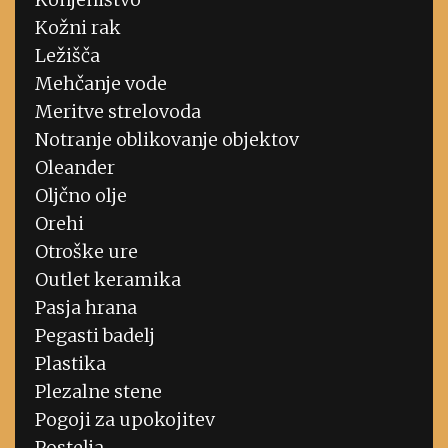
Kožni rak
Ležišča
Mehčanje vode
Meritve strelovoda
Notranje oblikovanje objektov
Oleander
Oljčno olje
Orehi
Otroške ure
Outlet keramika
Pasja hrana
Pegasti badelj
Plastika
Plezalne stene
Pogoji za upokojitev
Postelja