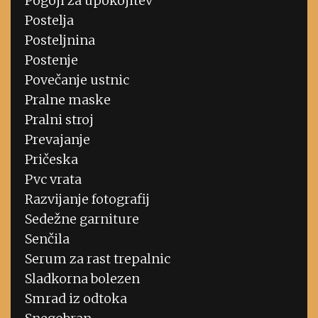
Pogoji za upokojitev
Postelja
Posteljnina
Postenje
Povečanje ustnic
Pralne maske
Pralni stroj
Prevajanje
Pričeska
Pvc vrata
Razvijanje fotografij
Sedežne garniture
Senčila
Serum za rast trepalnic
Sladkorna bolezen
Smrad iz odtoka