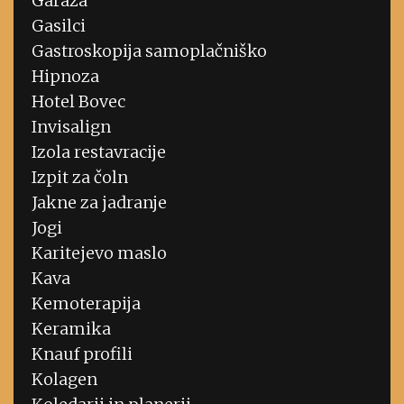
Garaža
Gasilci
Gastroskopija samoplačniško
Hipnoza
Hotel Bovec
Invisalign
Izola restavracije
Izpit za čoln
Jakne za jadranje
Jogi
Karitejevo maslo
Kava
Kemoterapija
Keramika
Knauf profili
Kolagen