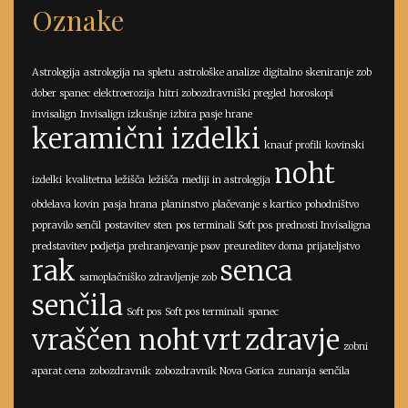
Oznake
Astrologija
astrologija na spletu
astrološke analize
digitalno skeniranje zob
dober spanec
elektroerozija
hitri zobozdravniški pregled
horoskopi
invisalign
Invisalign izkušnje
izbira pasje hrane
keramični izdelki
knauf profili
kovinski
noht
izdelki
kvalitetna ležišča
ležišča
mediji in astrologija
obdelava kovin
pasja hrana
planinstvo
plačevanje s kartico
pohodništvo
popravilo senčil
postavitev sten
pos terminali Soft pos
prednosti Invisaligna
predstavitev podjetja
prehranjevanje psov
preureditev doma
prijateljstvo
rak
senca
samoplačniško zdravljenje zob
senčila
Soft pos
Soft pos terminali
spanec
vraščen noht
vrt
zdravje
zobni
aparat cena
zobozdravnik
zobozdravnik Nova Gorica
zunanja senčila