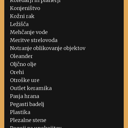
Koledarji in planerji
Konjeništvo
Kožni rak
Ležišča
Mehčanje vode
Meritve strelovoda
Notranje oblikovanje objektov
Oleander
Oljčno olje
Orehi
Otroške ure
Outlet keramika
Pasja hrana
Pegasti badelj
Plastika
Plezalne stene