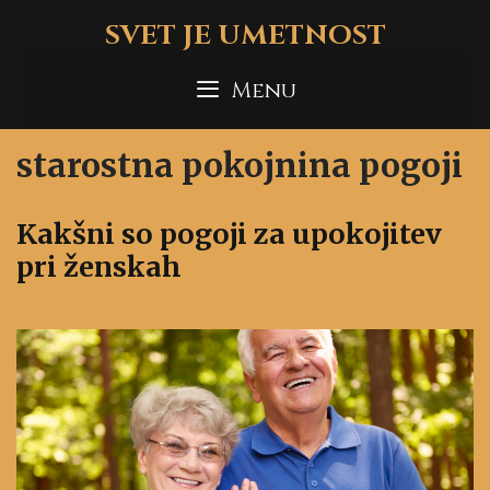
Skip
SVET JE UMETNOST
to
content
Menu
starostna pokojnina pogoji
Kakšni so pogoji za upokojitev
pri ženskah